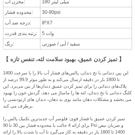
180 میلی لیتر
مخزن آب:
30-90psi
محدوده فشار:
IPX7
درجه ضد آب:
5 وات
رتبه بندی قدرت:
سفید / آبی / صورتی
رنگ:
【 تمیز کردن عمیق، بهبود سلامت لثه، تنفس تازه 】
این پین دندانی با نخ دندان، پالس‌های فشار آب بالا را با سرعت 1400
تا 1800 بار در دقیقه ارسال می‌کند و به طور موثر 99.9 درصد از
پلاک‌های دندانی را برای تمیز کردن عمیق دندان‌ها از بین می‌برد. این
کلنگ دندانی با نخ دندان، لثه ها را ماساژ می دهد، گردش خون را بهبود
می بخشد و مشکلات دهان مانند بوی بد دهان، دندان های ارتودنسی را
برطرف می کند.
تمیز کردن عمیق با فشار قوی: فلوسر آب جدیدترین تکنیک پالس را
برای ارائه 4 حالت با محدوده فشار بین 30 تا 90 Psi و ضربان نبض
1400 تا 1800 بار در دقیقه به کار می‌گیرد تا آب با شدت بالا را ارائه