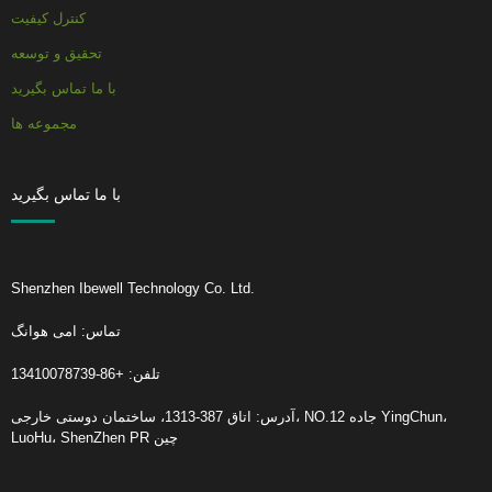
کنترل کیفیت
تحقیق و توسعه
با ما تماس بگیرید
مجموعه ها
با ما تماس بگیرید
Shenzhen Ibewell Technology Co. Ltd.
تماس: امی هوانگ
تلفن: +86-13410078739
آدرس: اتاق 387-1313، ساختمان دوستی خارجی، NO.12 جاده YingChun،
LuoHu، ShenZhen PR چین