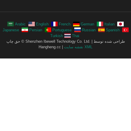
Arabic
English
French
German
Italian
Japanese
Persian
Portuguese
Russian
Spanish
Turkish
Thai
حق چاپ © Shenzhen Ibewell Technology Co. Ltd. | طراحی شده توسط
نقشه سایت XML
Hangheng.cc |