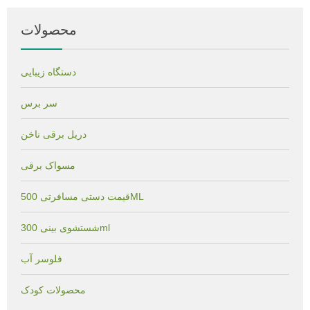
محصولات
دستگاه زیبایی
سر برس
دریل برقی ناخن
مسواک برقی
قیمت دستی مسافرتی 500ML
شستشوی بینی 300ml
فلوسر آب
محصولات کودک