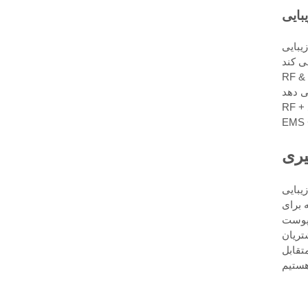
 که فناوری های
بخشد و چین و چروک ها را به میزان
یری
 باشند، استفاده روزانه به
نند از این دستگاه ها 2 تا 3 بار در هفته برای
 پوست
ه می کند، بلکه
تقابل