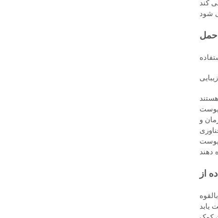
تفاده
مان و
 پوست
القوه
ن کمک