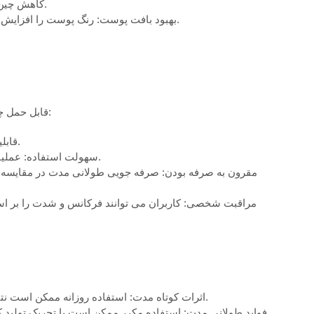
کاهش چین و چروک: تولید کلاژن را برای صاف کردن خطوط و چین و چروک تحریک می کند.
بهبود بافت پوست: رنگ پوست را افزایش می دهد، اندازه منافذ را کاهش می دهد و باعث جوانسازی کلی پوست می شود.
دستگاه های زیبایی RF قابل حمل چندین مزیت نسبت به تجهیزات سالن های حرفه ای دارند:
قابلیت حمل: جمع و جور و سبک وزن، آنها برای استفاده در خانه و سفر راحت هستند.
سهولت استفاده: عملیات ساده بدون نیاز به آموزش حرفه ای، مناسب برای مراقبت های روزانه پوست.
مقرون به صرفه بودن: صرفه جویی طولانی مدت در مقایسه با د
مراقبت شخصی: کاربران می توانند فرکانس و شدت را بر اس
اثرات کوتاه مدت: استفاده روزانه ممکن است نتایج زیبایی را تسریع کند و به سفت شدن و صاف کردن پوست سریعتر دست یابد.
فواید طولانی مدت: استفاده مکرر ممکن است با تحریک تولید