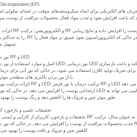
RF و Electroporation (EP
ز جریان های الکتریکی برای ایجاد میکرومنفذهای موقت در غشای سلولی اس
اثرات ترکیب RF و الکتروپوریشن: ترکیب RF با الکتروپوریشن می‌تواند ب
را به حداکثر برساند. RF پوست را برای تقویت گردش خون و متابولیسم گرم می کند، در حالی که
تسهیل می کند.
نور درمانی RF و LED
اصل و موارد استفاده از نور درمانی LED: نور درمانی LED از طول موج های مختلف نور برای درمان پوست استفاده 
رای تحریک تولید کلاژن استفاده می شود، در حالی که نور آبی برای درمان
با از بین بردن باکتری های سطحی موثر است.
اثرات ترکیب نور قرمز RF و LED: ترکیب درمان با نور قرمز RF و LED مزایای مراقبت از پوست ر
ارتجاعی پوست را افزایش می دهد، در حالی که نور قرمز LED ترمیم سلولی و سنتز کلاژن را تحریک می کند. این رویکرد ترکیب
طور موثر چین و چروک ها را کاهش دهد و رنگ پوست را بهبود بخشد.
تحقیقات علمی و بازخورد کا
تحقیقات و بازخورد کاربران از کارآیی و ایمنی ترکیب RF با سایر روش های زیبایی پشتیبانی می کند. به عنوان مثال، ترکیب RF 
جذب محصولات مراقبت از پوست را افزایش می دهد، در حالی که نور درمانی RF و LED با هم مزایای مراقبت از پوست چند وج
کاهش چین و چروک و بافت پوست را بهبود می بخشد.