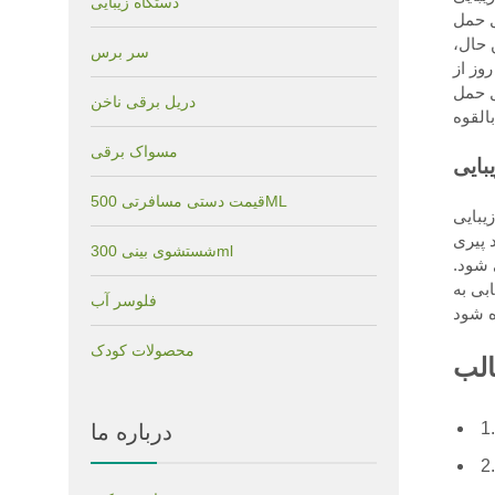
دستگاه زیبایی
) ادعا
 حال،
سر برس
این سوال می
 تولید
دریل برقی ناخن
مسواک برقی
قیمت دستی مسافرتی 500ML
ود. این در درجه
تولید کلاژن کار می
شستشوی بینی 300ml
 شود.
ستیابی به
فلوسر آب
محصولات کودک
لب
درباره ما