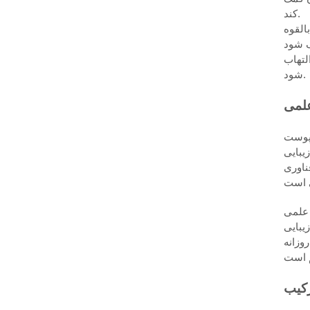
کند.
القوه
لتهاب
شود.
علمی
پوست
در حالی که
ور کلی ایمن و موثر است، استفاده مکرر خطر تحریک و آسیب پوست را افزایش می دهد. فرکانس توصیه شده 2-3 بار در هفته
 علمی
با این حال،
اختلال