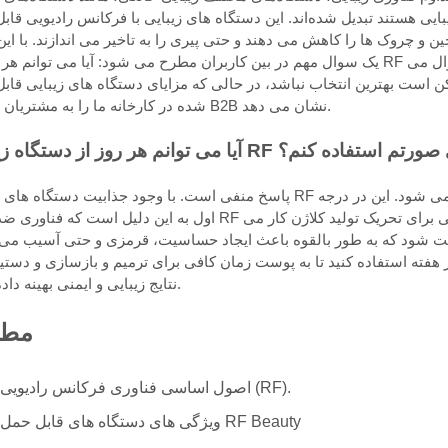
 هستند تبدیل شده‌اند. این دستگاه های زیبایی با فرکانس رادیویی قابل حمل (RF
 چروک ها را کاهش می دهند و حتی پیری را به تاخیر می اندازند. با این
یک سوال مهم در بین کاربران مطرح می شود: آیا می توانم هر روز از RF قابل حمل روی صورتم استفاده کنم؟ این مقاله به 
ست بهترین انتخاب نباشد، در حالی که مزایای دستگاه های زیبایی قابل حمل RF
شده در کارخانه ما را به مشتریان بالقوه B2B نشان می دهد.
ه زیبایی RF قابل حمل روی صورتم استفاده کنم؟
پاسخ منفی است. با وجود جذابیت دستگاه های زیبایی RF قابل حمل و مزایای بالقوه آنها، استفاده روزانه از آنها توصیه نمی ش
اول به این دلیل است که فناوری ضد پیری RF با گرم کردن لایه های عمیق پوست با امواج الکترومغناطیسی برای تحریک 
وست شود که به طور بالقوه باعث ایجاد حساسیت، قرمزی و حتی آسیب می
وست توصیه می کنند از این دستگاه ها 2 تا 3 بار در هفته استفاده کنید تا به پوست زمان کافی برای ترمیم و بازسازی و د
نتایج زیبایی و ایمنی بهینه داده شود.
مطا
1.اصول اساسی فناوری فرکانس رادیویی (RF).
2.ویژگی های دستگاه های قابل حمل RF Beauty