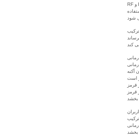
)
تفاده
ه طور هم‌افزایی قابلیت‌های جذب پوست را افزایش داده و نتایج زیبایی
 الکتروپوراسیون نفوذ عمیق تر مواد فعال را
می کند و باعث بازسازی
 آکنه
ا ارائه می دهد. RF سفت شدن و خاصیت
ی می تواند به
ربران
با الکتروپوریشن
هی، مانند